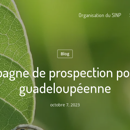
Organisation du SINP
Blog
gne de prospection pou
guadeloupéenne
octobre 7, 2023