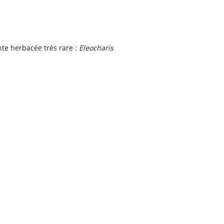
te herbacée très rare :
Eleocharis