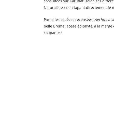
consultées sur Karunati selon ses différ
Naturaliste »), en tapant directement le 
Parmi les espèces recensées,
Aechmea s
belle Bromeliaceae épiphyte, à la marge d
coupante !