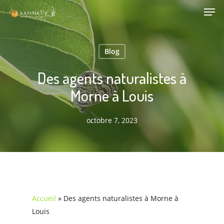
Men
Skip
Menu
to
main
content
Blog
Des agents naturalistes à
Morne à Louis
octobre 7, 2023
Accueil
»
Des agents naturalistes à Morne à
Louis