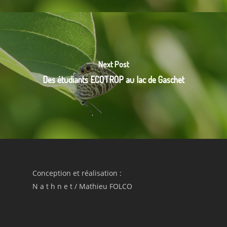
Next Post
Des étudiants ECOTROP au lac de Gaschet
Conception et réalisation :
N a t h n e t
/
Mathieu FOLCO