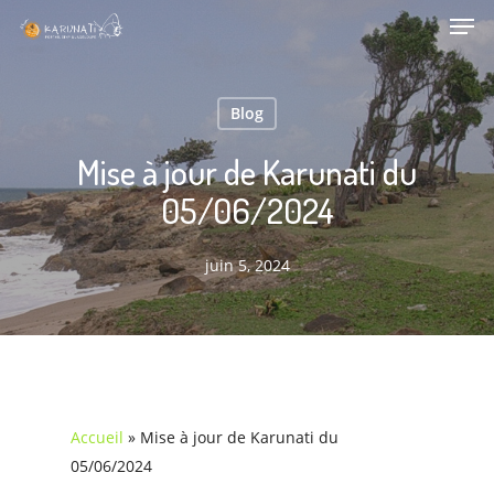
Men
Skip
Menu
to
main
content
Blog
Mise à jour de Karunati du
05/06/2024
juin 5, 2024
Accueil
»
Mise à jour de Karunati du
05/06/2024