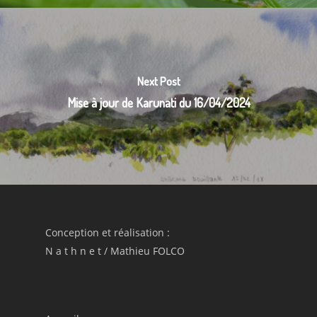
Next Post
Mise à jour de Karunati du 16/04/2024
Conception et réalisation :
N a t h n e t
/
Mathieu FOLCO