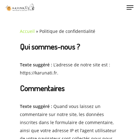
Men
Skip
Menu
to
main
content
Accueil
»
Politique de confidentialité
Qui sommes-nous ?
Texte suggéré :
L’adresse de notre site est :
https://karunati.fr.
Commentaires
Texte suggéré :
Quand vous laissez un
commentaire sur notre site, les données
inscrites dans le formulaire de commentaire,
ainsi que votre adresse IP et l’agent utilisateur
de votre navigateur sont collectés pour nous